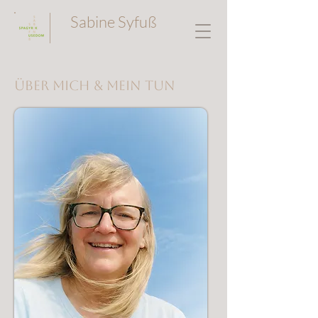
Sabine Syfuß
Über mich & mein Tun