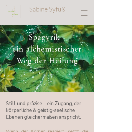
Sabine Syfuß
Spagyrik -
ein alchemistischer
Weg der Heilung
Still und präzise – ein Zugang, der
körperliche & geistig‑seelische
Ebenen gleichermaßen anspricht.
Wenn der Körper reagiert, setzt die 