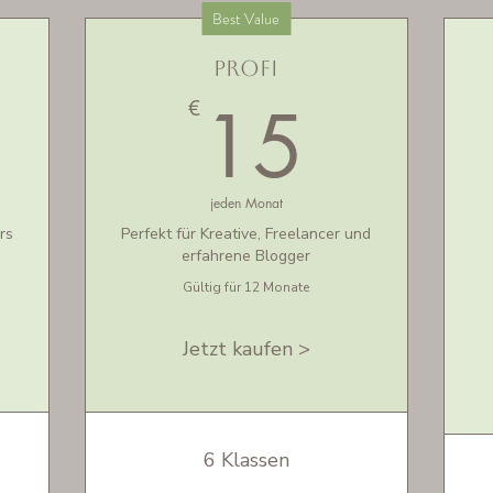
Best Value
Profi
0€
15€
15
€
jeden Monat
rs
Perfekt für Kreative, Freelancer und
erfahrene Blogger
Gültig für 12 Monate
Jetzt kaufen >
6 Klassen