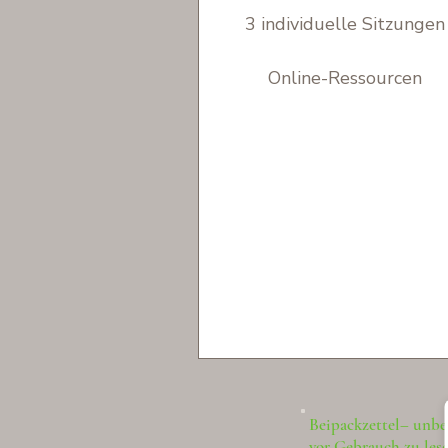
3 individuelle Sitzungen
Online-Ressourcen
Beipackzettel– unbe
vor Gebrauch zu les